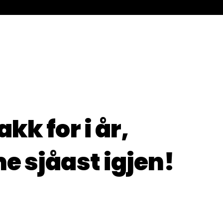
akk for i år,
e sjåast igjen!