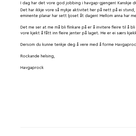
I dag har det vore god jobbing i havgap-gjengen! Kanskje d
Det har ikkje vore så mykje aktivitet her på nett på ei stun
eminente planar har sett ljoset åt dagen! Mellom anna har me 
Det me ser at me må bli flinkare på er å invitere fleire til å 
vore kjekt å fått inn fleire jenter på laget. Me er ei særs kjek
Dersom du kunne tenkje deg å vere med å forme Havgaprock i 
Rockande helsing,
Havgaprock