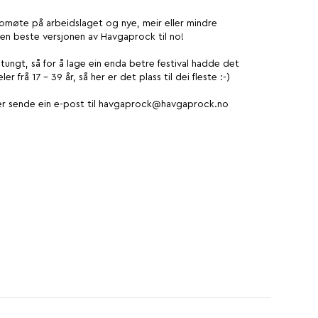
acomøte på arbeidslaget og nye, meir eller mindre
i den beste versjonen av Havgaprock til no!
aratungt, så for å lage ein enda betre festival hadde det
r frå 17 - 39 år, så her er det plass til dei fleste :-)
r sende ein e-post til
havgaprock@havgaprock.no