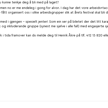
u kunne tenkje deg å bli med på laget?
d, men no er me endeleg i gong for alvor. I dag har det vore arbeids+t
fått organisert oss i ulike arbeidsgrupper slik at årets festival skal bl
bli med i gjengen - spesielt jenter! Som ein ser på biletet der det litt k
k og inkluderande gruppe (synest me sjølve i alle fall) med engasjerte sjele
tida framover kan du melde deg til Henrik Åkre på tlf. 412 13 820 elle