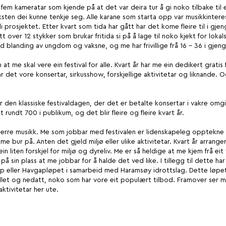
fem kameratar som kjende på at det var deira tur å gi noko tilbake til 
ten dei kunne tenkje seg. Alle karane som starta opp var musikkinteres
li prosjektet. Etter kvart som tida har gått har det kome fleire til i gj
tt over 12 stykker som brukar fritida si på å lage til noko kjekt for loka
od blanding av ungdom og vaksne, og me har frivillige frå 16 - 36 i gjen
t me skal vere ein festival for alle. Kvart år har me ein dedikert gratis
r det vore konsertar, sirkusshow, forskjellige aktivitetar og liknande. Og
er den klassiske festivaldagen, der det er betalte konsertar i vakre omg
rundt 700 i publikum, og det blir fleire og fleire kvart år.
erre musikk. Me som jobbar med festivalen er lidenskapeleg opptekne a
me bur på. Anten det gjeld miljø eller ulike aktivitetar. Kvart år arran
in liten forskjel for miljø og dyreliv. Me er så heldige at me kjem frå ei
å sin plass at me jobbar for å halde det ved like. I tillegg til dette h
øp eller Havgapløpet i samarbeid med Haramsøy idrottslag. Dette løpet 
let og nedatt, noko som har vore eit populært tilbod. Framover ser m
 aktivitetar her ute.