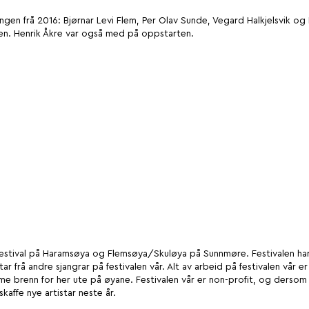
gen frå 2016: Bjørnar Levi Flem, Per Olav Sunde, Vegard Halkjelsvik og
en. Henrik Åkre var også med på oppstarten.
estival på Haramsøya og Flemsøya/Skuløya på Sunnmøre. Festivalen har
ar frå andre sjangrar på festivalen vår. Alt av arbeid på festivalen vår 
o me brenn for her ute på øyane. Festivalen vår er non-profit, og dersom 
skaffe nye artistar neste år.