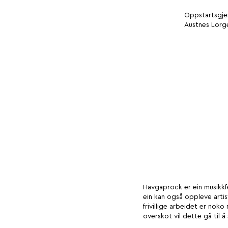
Oppstartsgjen
Austnes Lorg
Havgaprock er ein musikkf
ein kan også oppleve artist
frivillige arbeidet er nok
overskot vil dette gå til å 