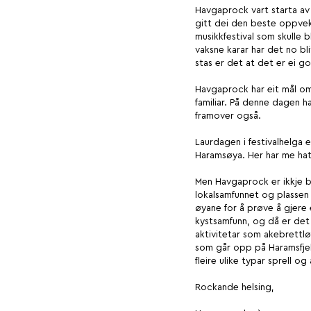
Havgaprock vart starta av 
gitt dei den beste oppveks
musikkfestival som skulle b
vaksne karar har det no bli
stas er det at det er ei g
Havgaprock har eit mål om a
familiar. På denne dagen ha
framover også.
Laurdagen i festivalhelga 
Haramsøya. Her har me hatt 
Men Havgaprock er ikkje b
lokalsamfunnet og plassen 
øyane for å prøve å gjere e
kystsamfunn, og då er det p
aktivitetar som akebrettl
som går opp på Haramsfjel
fleire ulike typar sprell og
Rockande helsing,