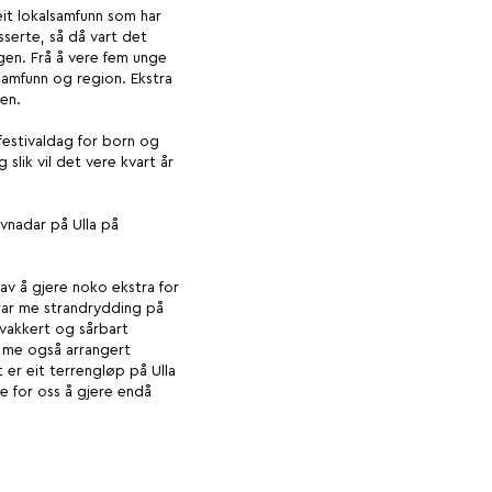
eit lokalsamfunn som har
serte, så då vart det
engen. Frå å vere fem unge
lsamfunn og region. Ekstra
gen.
 festivaldag for born og
 slik vil det vere kvart år
ivnadar på Ulla på
v å gjere noko ekstra for
gerar me strandrydding på
t vakkert og sårbart
ar me også arrangert
er eit terrengløp på Ulla
e for oss å gjere endå